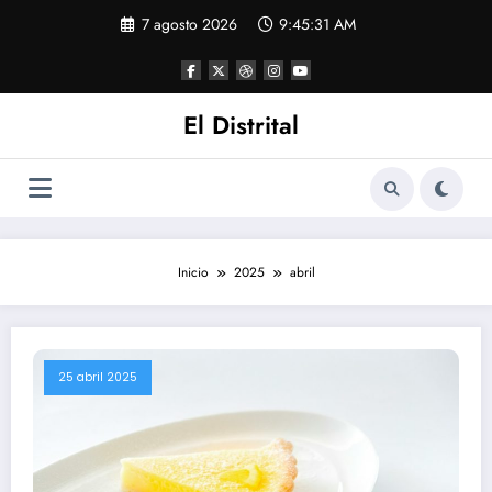
Saltar
7 agosto 2026
9:45:32 AM
al
contenido
El Distrital
Inicio
2025
abril
25 abril 2025