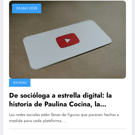
24 abril 2025
SOCIEDAD
De socióloga a estrella digital: la
historia de Paulina Cocina, la
youtuber que no se llama Paulina ni
Las redes sociales están llenas de figuras que parecen hechas a
es chef
medida para cada plataforma.…