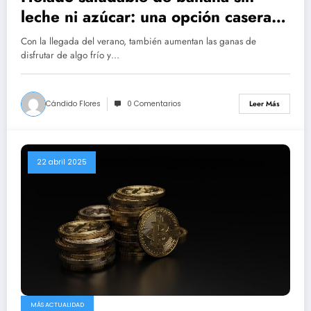
leche ni azúcar: una opción casera
ideal para el verano
Con la llegada del verano, también aumentan las ganas de
disfrutar de algo frío y…
Cándido Flores
0 Comentarios
Leer Más
22 abril 2025
MÁS ACTUALIDAD