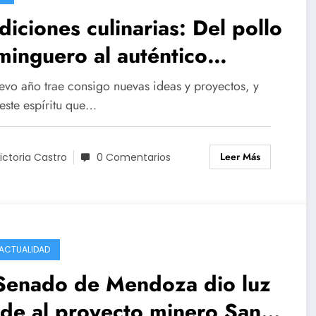
diciones culinarias: Del pollo
inguero al auténtico
soulet francés
evo año trae consigo nuevas ideas y proyectos, y
 este espíritu que…
Leer Más
ictoria Castro
0 Comentarios
ACTUALIDAD
 Senado de Mendoza dio luz
de al proyecto minero San