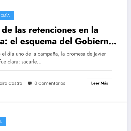
NOMÍA
 de las retenciones en la
a: el esquema del Gobierno
a darle aire al campo y su
 el día uno de la campaña, la promesa de Javier
acto de lleno en el tablero
fue clara: sacarle…
bal
Leer Más
aira Castro
0 Comentarios
L