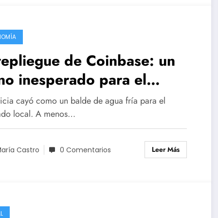
NOMÍA
repliegue de Coinbase: un
no inesperado para el
sistema cripto en Argentina
ticia cayó como un balde de agua fría para el
do local. A menos…
Leer Más
aría Castro
0 Comentarios
L