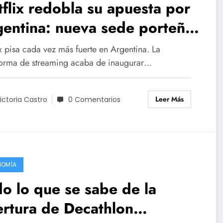
flix redobla su apuesta por
entina: nueva sede porteña
na grilla repleta de
x pisa cada vez más fuerte en Argentina. La
ducciones locales
forma de streaming acaba de inaugurar…
Leer Más
ictoria Castro
0 Comentarios
NOMÍA
o lo que se sabe de la
rtura de Decathlon