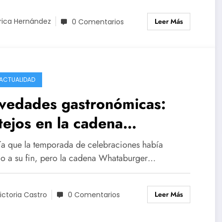
Leer Más
rica Hernández
0 Comentarios
ACTUALIDAD
vedades gastronómicas:
tejos en la cadena
taburger y el secreto para
ía que la temporada de celebraciones había
bizcochuelo integral
do a su fin, pero la cadena Whataburger…
fecto
Leer Más
ictoria Castro
0 Comentarios