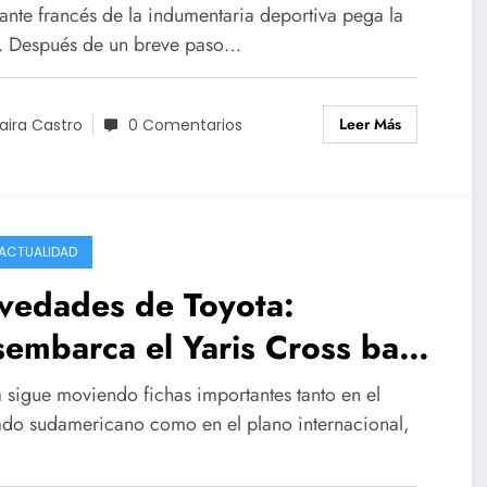
gentina
gante francés de la indumentaria deportiva pega la
a. Después de un breve paso…
Leer Más
aira Castro
0 Comentarios
ACTUALIDAD
vedades de Toyota:
embarca el Yaris Cross base
la región y agresiva
a sigue moviendo fichas importantes tanto en el
rategia de precios para sus
do sudamericano como en el plano internacional,
ctricos