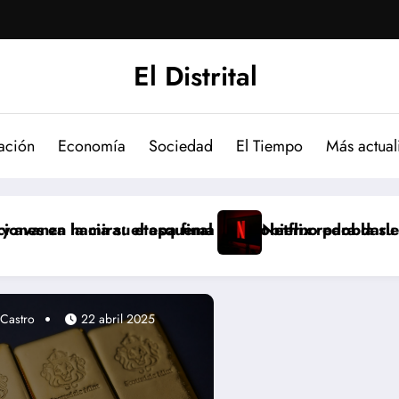
El Distrital
ación
Economía
Sociedad
El Tiempo
Más actual
ierno para darle aire al campo y su impacto de lleno e
etflix redobla su apuesta por Argentina: nueva sede po
Todo
 Castro
22 abril 2025