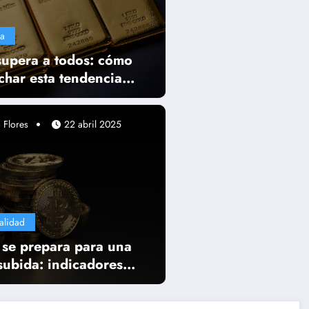
a
supera a todos: cómo
char esta tendencia
ble
 Flores
22 abril 2025
alidad
 se prepara para una
subida: indicadores
apuntan a una tendencia