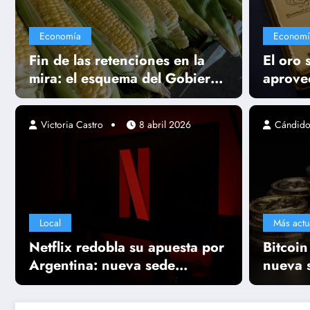
Economía
Economí
Fin de las retenciones en la
El oro 
mira: el esquema del Gobierno
aprove
para darle aire al campo y su
impara
impacto de lleno en el tablero
Victoria Castro
8 abril 2026
Cándido
global
Local
Más actu
Netflix redobla su apuesta por
Bitcoin
Argentina: nueva sede
nueva 
porteña y una grilla repleta de
clave 
producciones locales
alcista