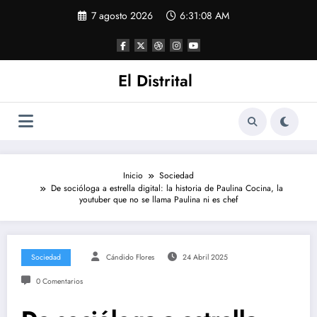
Saltar
7 agosto 2026
6:31:08 AM
al
contenido
El Distrital
Inicio
Sociedad
De socióloga a estrella digital: la historia de Paulina Cocina, la
youtuber que no se llama Paulina ni es chef
Sociedad
Cándido Flores
24 Abril 2025
0 Comentarios