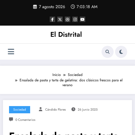
Saltar
7 agosto 2026
7:03:19 AM
al
contenido
El Distrital
Inicio
Sociedad
Ensalada de pasta y tarta de gelatina: dos clásicos frescos para el
verano
Sociedad
Cándido Flores
26 Junio 2025
0 Comentarios