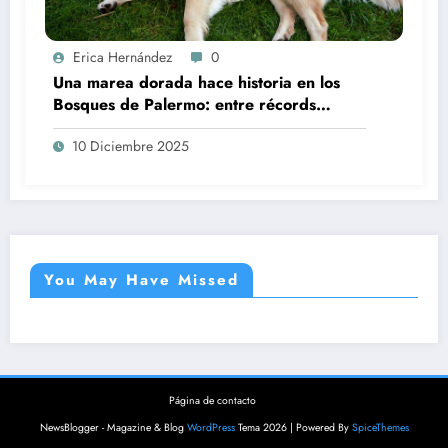
Erica Hernández
0
Una marea dorada hace historia en los
Bosques de Palermo: entre récords
mundiales y la genética ancestral
10 Diciembre 2025
You May Have Missed
Página de contacto
NewsBlogger - Magazine & Blog
WordPress
Tema 2026 | Powered By
SpiceThemes