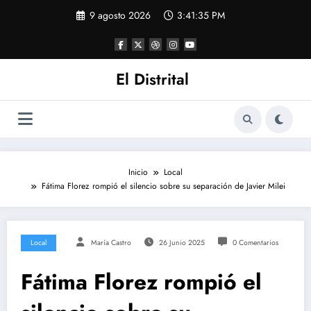
Saltar
9 agosto 2026
3:41:36 PM
al
contenido
El Distrital
Inicio
Local
Fátima Florez rompió el silencio sobre su separación de Javier Milei
Local
María Castro
26 Junio 2025
0 Comentarios
Fátima Florez rompió el