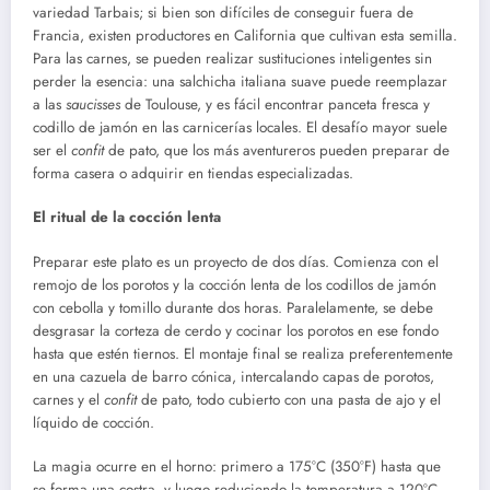
variedad Tarbais; si bien son difíciles de conseguir fuera de
Francia, existen productores en California que cultivan esta semilla.
Para las carnes, se pueden realizar sustituciones inteligentes sin
perder la esencia: una salchicha italiana suave puede reemplazar
a las
saucisses
de Toulouse, y es fácil encontrar panceta fresca y
codillo de jamón en las carnicerías locales. El desafío mayor suele
ser el
confit
de pato, que los más aventureros pueden preparar de
forma casera o adquirir en tiendas especializadas.
El ritual de la cocción lenta
Preparar este plato es un proyecto de dos días. Comienza con el
remojo de los porotos y la cocción lenta de los codillos de jamón
con cebolla y tomillo durante dos horas. Paralelamente, se debe
desgrasar la corteza de cerdo y cocinar los porotos en ese fondo
hasta que estén tiernos. El montaje final se realiza preferentemente
en una cazuela de barro cónica, intercalando capas de porotos,
carnes y el
confit
de pato, todo cubierto con una pasta de ajo y el
líquido de cocción.
La magia ocurre en el horno: primero a 175°C (350°F) hasta que
se forma una costra, y luego reduciendo la temperatura a 120°C