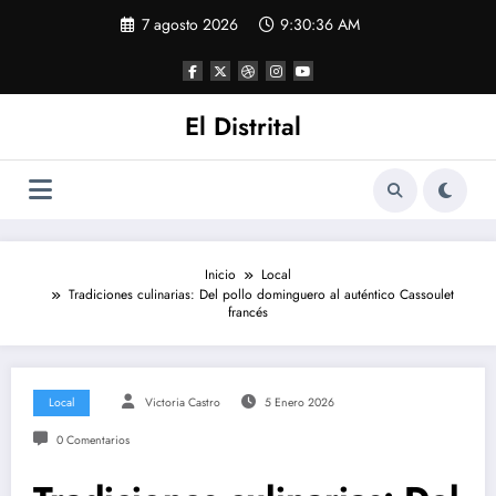
Saltar
7 agosto 2026
9:30:37 AM
al
contenido
El Distrital
Inicio
Local
Tradiciones culinarias: Del pollo dominguero al auténtico Cassoulet
francés
Local
Victoria Castro
5 Enero 2026
0 Comentarios