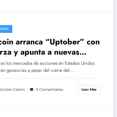
NOMÍA
coin arranca “Uptober” con
rza y apunta a nuevas
ancias este mes
ras los mercados de acciones en Estados Unidos
tran ganancias a pesar del cierre del…
Leer Más
ictoria Castro
0 Comentarios