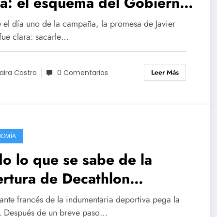
a: el esquema del Gobierno
a darle aire al campo y su
 el día uno de la campaña, la promesa de Javier
acto de lleno en el tablero
fue clara: sacarle…
bal
Leer Más
aira Castro
0 Comentarios
NOMÍA
o lo que se sabe de la
rtura de Decathlon
gentina
gante francés de la indumentaria deportiva pega la
a. Después de un breve paso…