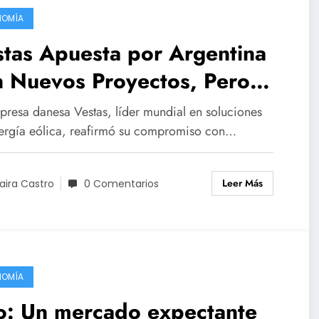
NOMÍA
tas Apuesta por Argentina
n Nuevos Proyectos, Pero
renta Vientos en Contra en
presa danesa Vestas, líder mundial en soluciones
 Mercado Global
ergía eólica, reafirmó su compromiso con…
Leer Más
aira Castro
0 Comentarios
NOMÍA
o: Un mercado expectante