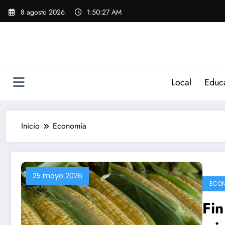
Saltar
8 agosto 2026
1:50:28 AM
al
contenido
Local
Educ
Inicio
Economía
25 mayo 2026
ECO
Fin