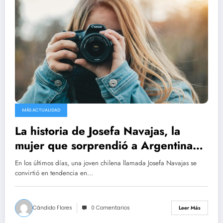
MÁS ACTUALIDAD
La historia de Josefa Navajas, la
mujer que sorprendió a Argentina
por su parecido con Silvina Luna
En los últimos días, una joven chilena llamada Josefa Navajas se
convirtió en tendencia en…
Cándido Flores
0 Comentarios
Leer Más