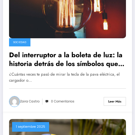
SOCIEDAD
Del interruptor a la boleta de luz: la
historia detrás de los símbolos que
usamos todos los días y por qué la
¿Cuántas veces te pasó de mirar la tecla de la pava eléctrica, el
electricidad cuesta cada vez más
cargador o…
Zaira Castro
0 Comentarios
Leer Más
1 septiembre 2025