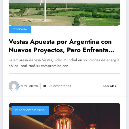
ECONOMÍA
Vestas Apuesta por Argentina con
Nuevos Proyectos, Pero Enfrenta
Vientos en Contra en el Mercado
La empresa danesa Vestas, líder mundial en soluciones de energía
Global
eólica, reafirmó su compromiso con…
Zaira Castro
0 Comentarios
Leer Más
12 septiembre 2025