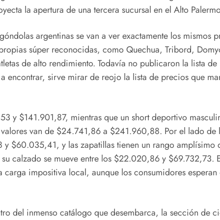
yecta la apertura de una tercera sucursal en el Alto Paler
as góndolas argentinas se van a ver exactamente los mismos 
s propias súper reconocidas, como Quechua, Tribord, Domyo
etas de alto rendimiento. Todavía no publicaron la lista de 
ncontrar, sirve mirar de reojo la lista de precios que man
53 y $141.901,87, mientras que un short deportivo masculin
valores van de $24.741,86 a $241.960,88. Por el lado de l
 y $60.035,41, y las zapatillas tienen un rango amplísimo
su calzado se mueve entre los $22.020,86 y $69.732,73. Est
 carga impositiva local, aunque los consumidores esperan q
entro del inmenso catálogo que desembarca, la sección de cic