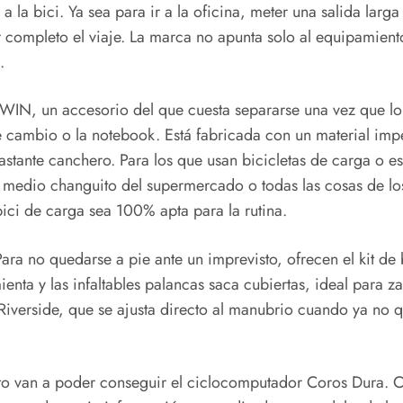
 la bici. Ya sea para ir a la oficina, meter una salida larg
completo el viaje. La marca no apunta solo al equipamiento
.
BTWIN, un accesorio del que cuesta separarse una vez que lo
e cambio o la notebook. Está fabricada con un material imp
stante canchero. Para los que usan bicicletas de carga o est
medio changuito del supermercado o todas las cosas de los 
bici de carga sea 100% apta para la rutina.
ra no quedarse a pie ante un imprevisto, ofrecen el kit de
nta y las infaltables palancas saca cubiertas, ideal para za
Riverside, que se ajusta directo al manubrio cuando ya no 
o van a poder conseguir el ciclocomputador Coros Dura. C