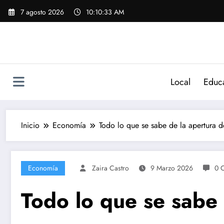
Saltar
7 agosto 2026
10:10:34 AM
al
contenido
Local
Educ
Inicio
Economía
Todo lo que se sabe de la apertura 
Economía
Zaira Castro
9 Marzo 2026
0 
Todo lo que se sabe