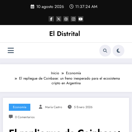
Saltar
10 agosto 2026
11:37:25 AM
al
contenido
El Distrital
Inicio
Economía
El repliegue de Coinbase: un freno inesperado para el ecosistema
cripto en Argentina
Economía
María Castro
5 Enero 2026
0 Comentarios