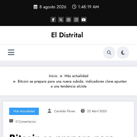
Saltar
8 agosto 2026
1:48:20 AM
al
contenido
El Distrital
Inicio
Más actualidad
Bitcoin se prepara para una nueva subida: indicadores clave apuntan
a una tendencia alcista
Más Actualidad
Cándido Flores
22 Abril 2025
0 Comentarios