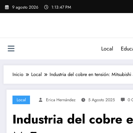
Saltar
9 agosto 2026
1:13:48 PM
al
contenido
Local
Educ
Inicio
Local
Industria del cobre en tensión: Mitsubis
Local
Erica Hernández
5 Agosto 2025
0 
Industria del cobre e