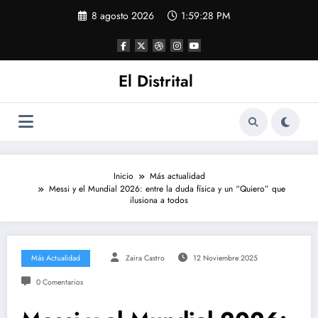
Saltar
8 agosto 2026
1:59:29 PM
al
contenido
El Distrital
Inicio
Más actualidad
Messi y el Mundial 2026: entre la duda física y un “Quiero” que
ilusiona a todos
Más Actualidad
Zaira Castro
12 Noviembre 2025
0 Comentarios