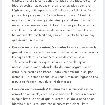
clásico, en una olla con abundante agua y una pizca de sal, lo
ideal es cocinar las papas enteras, bien lavadas y con piel.
Lógicamente, el tiempo de cocción dependerá del tamaño. Una
papa chica para guarnición puede estar lista en 12 minutos,
mientras que una más grande, ideal para rellenar, podría
necesitar casi media hora. Un buen truco es pincharla con un
cuchillo o un palillo después de los primeros 10 minutos de
hervor: si entra con facilidad, está en su punto. Si cuesta, hay
que dejarla un rato más.
Cocción en olla a presión: 6 minutos
La olla a presión es la
gran aliada para acortar los tiempos en la cocina. Si se cocinan
las papas enteras, con solo 6 minutos de cocción será
suficiente, a lo que hay que sumar el tiempo de reposo
necesario para poder abrir la olla de forma segura. Si, en
cambio, se cocinan en trozos —para una ensalada rusa, por
ejemplo—, el tiempo se reduce a unos 4 minutos, logrando una
textura perfecta: ni muy duras ni deshechas.
Cocción en microondas: 10 minutos
El microondas se ha
convertido en un atajo rápido y cómodo en la cocina moderna,
aunque hay que aclarar que la textura final de la papa no es
idéntica a la que se logra con el hervor tradicional. Para