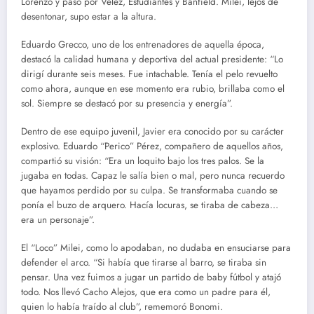
Lorenzo y pasó por Vélez, Estudiantes y Banfield. Milei, lejos de
desentonar, supo estar a la altura.
Eduardo Grecco, uno de los entrenadores de aquella época,
destacó la calidad humana y deportiva del actual presidente: “Lo
dirigí durante seis meses. Fue intachable. Tenía el pelo revuelto
como ahora, aunque en ese momento era rubio, brillaba como el
sol. Siempre se destacó por su presencia y energía”.
Dentro de ese equipo juvenil, Javier era conocido por su carácter
explosivo. Eduardo “Perico” Pérez, compañero de aquellos años,
compartió su visión: “Era un loquito bajo los tres palos. Se la
jugaba en todas. Capaz le salía bien o mal, pero nunca recuerdo
que hayamos perdido por su culpa. Se transformaba cuando se
ponía el buzo de arquero. Hacía locuras, se tiraba de cabeza…
era un personaje”.
El “Loco” Milei, como lo apodaban, no dudaba en ensuciarse para
defender el arco. “Si había que tirarse al barro, se tiraba sin
pensar. Una vez fuimos a jugar un partido de baby fútbol y atajó
todo. Nos llevó Cacho Alejos, que era como un padre para él,
quien lo había traído al club”, rememoró Bonomi.