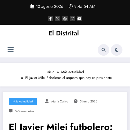
Saltar
10 agosto 2026
9:45:55 AM
al
contenido
El Distrital
Inicio
Más actualidad
El Javier Milei futbolero: el arquero que hoy es presidente
Más Actualidad
María Castro
5 Junio 2025
0 Comentarios
El Javier Milei futbolero: