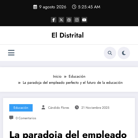
Saltar
9 agosto 2026
5:25:45 AM
al
contenido
El Distrital
Inicio
Educación
La paradoja del empleado perfecto y el futuro de la educación
Educación
Cándido Flores
21 Noviembre 2025
0 Comentarios
La paradoja del empleado